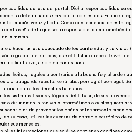
sponsabilidad del uso del portal. Dicha responsabilidad se ex
cceder a determinados servicios o contenidos. En dicho regi
 información veraz y lícita. Como consecuencia de este regis
a contraseña de la que será responsable, comprometiéndos
l de la misma.
ete a hacer un uso adecuado de los contenidos y servicios
(
sión o grupos de noticias) que el Titular ofrece a través de 
ero no limitativo,
a no emplearlos para:
dades ilícitas, ilegales o contrarias a la buena fe y al orden pú
os o propaganda racista, xenófoba, pornográfico-ilegal, de
ntatoria contra los derechos humanos.
 los sistemas físicos y lógicos del Titular, de sus proveedo
cir o difundir en la red virus informáticos o cualesquiera ot
 susceptibles de provocar los daños anteriormente mencion
y, en su caso, utilizar las cuentas de correo electrónico de o
ular sus mensajes.
web ni las informaciones que en él se contienen con fines come