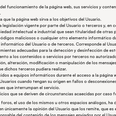
 del funcionamiento de la página web, sus servicios y conten
.
la que la página web sirva a los objetivos del Usuario.
a legislación vigente por parte del Usuario o terceros y, en 
edad intelectual e industrial que sean titularidad de otras
 códigos maliciosos o cualquier otro elemento informático d
 informático del Usuario o de terceros. Corresponde al Usua
amientas adecuadas para la detección y desinfección de es
ento a los contenidos o servicios por terceros no autorizados
ión, alteración, modificación o manipulación de los mensaj
ue dichos terceros pudiera realizar.
idos a equipos informáticos durante el acceso a la página 
Usuarios cuando tengan su origen en fallos o desconexiones
es que interrumpan el servicio.
icios que se deriven de circunstancias acaecidas por caso f
 foros, el uso de los mismos u otros espacios análogos, ha 
en únicamente la opinión del Usuario que los remite, que es 
ponsable del contenido de los mensajes enviados por el Usua