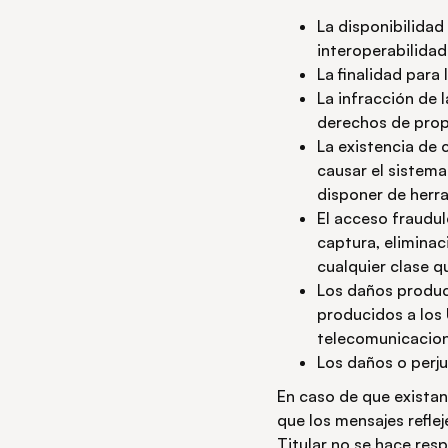
La disponibilidad
interoperabilidad
La finalidad para 
La infracción de l
derechos de propi
La existencia de
causar el sistema
disponer de herr
El acceso fraudul
captura, eliminac
cualquier clase q
Los daños produc
producidos a los 
telecomunicacion
Los daños o perju
En caso de que existan
que los mensajes reflej
Titular no se hace res