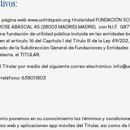
tivos:
la página web www.unltdspain.org titularidad FUNDACIÓN S
C/ JOSE ABASCAL 45 (28003 MADRID) MADRID, con N.I.F. G
 fundación de utilidad pública incluida en las entidades be
el artículo 16 del Capítulo I del Título III de la Ley 49/202, 
ado de la Subdirección General de Fundaciones y Entidades 
lante, el
TITULAR.
 Titular por medio del siguiente correo electrónico: info@u
l teléfono: 638011803
to ponemos en su conocimiento los términos y condiciones
ios web y aplicaciones app móviles del Titular, así como de l