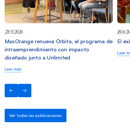
28/5/2026
18/6/2
MasOrange renueva Órbita, el programa de
El éx
intraemprendimiento con impacto
Leer m
diseñado junto a Unlimited
Leer más
Ver todas las publicaciones