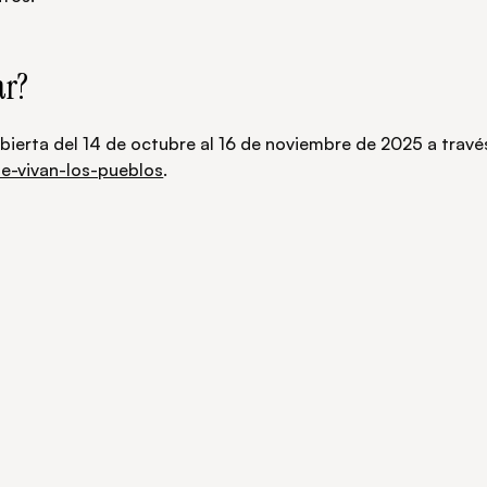
ar?
bierta del 14 de octubre al 16 de noviembre de 2025 a travé
e-vivan-los-pueblos
.