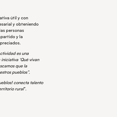
tiva útil y con
sarial y obteniendo
 las personas
partido y la
apreciados.
ctividad es una
iniciativa ‘Qué vivan
uscamos que la
estros pueblos”.
ueblos! conecta talento
ritorio rural
”.