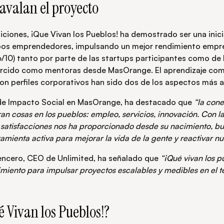
avalan el proyecto
ciones, ¡Que Vivan los Pueblos! ha demostrado ser una inicia
pos emprendedores, impulsando un mejor rendimiento empre
,6/10) tanto por parte de las startups participantes como de
jercido como mentoras desde MasOrange. El aprendizaje com
on perfiles corporativos han sido dos de los aspectos más 
 de Impacto Social en MasOrange, ha destacado que
“la cone
n cosas en los pueblos: empleo, servicios, innovación. Con la 
as satisfacciones nos ha proporcionado desde su nacimiento, b
amienta activa para mejorar la vida de la gente y reactivar nu
encero, CEO de Unlimited, ha señalado que
“¡Qué vivan los p
iento para impulsar proyectos escalables y medibles en el ter
é Vivan los Pueblos!?