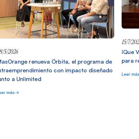
15/7/202
8/5/2026
¡Que V
para r
asOrange renueva Órbita, el programa de
ntraemprendimiento con impacto diseñado
Leer má
unto a Unlimited
eer más