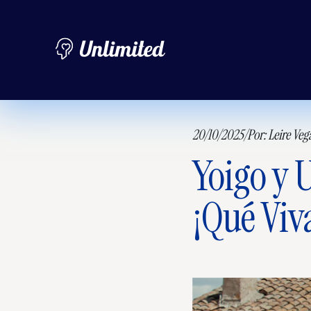
20/10/2025
/
Por:
Leire Veg
Yoigo y 
¡Qué Viv