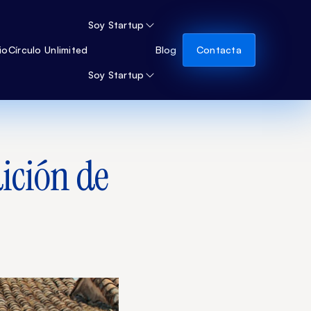
Soy Startup
io
Círculo Unlimited
Blog
Contacta
Soy Startup
dición de