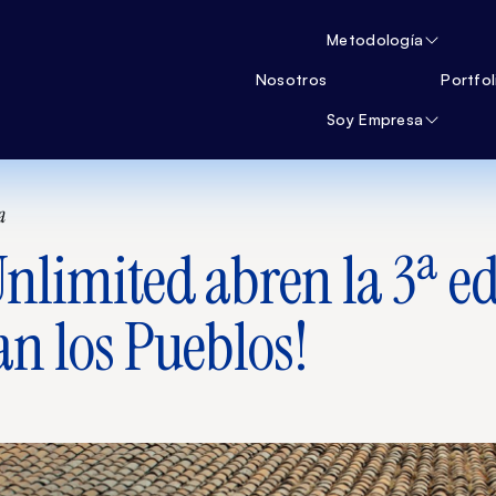
Metodología
Nosotros
Portfol
Soy Empresa
a
Unlimited abren la 3ª e
an los Pueblos!